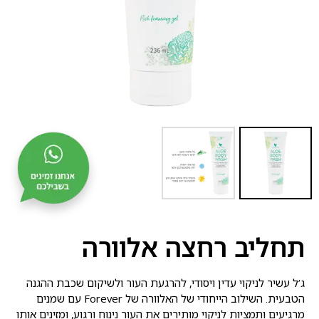
תחליב רחצה אלוורה
ג’ל עשיר לניקוי עדין ויסודי, להרגעת העור ולשיקום שכבת ההגנה
הטבעית. השילוב הייחודי של האלוורה של Forever עם שמנים
מרגיעים ותמציות לניקוי מותירים את העור נינוח ורגוע, ומזינים אותו