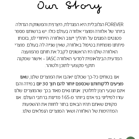
Our Story
FOREVER הגלובלית היא המגדלת, היצרנית והמשווקת הגדולה
ביותר של אלוורה ומוצרי אלוורה בעולם כולו. יש ברשותנו מספר
פטנטים המגנים על תהליך ייצוב האלוורה הייחודי לנו, בזכותו
פיתחנו מומחיות בטיפול באלוורה, שאין שנייה לה בעולם. מוצרי
האלוורה שלנו היו הראשונים לקבל את חותם מהמועצה
המדעית הבינלאומית למדעי האלוורה IASC – אישור שמקנה
תוקף מקצועי לתוכן ולטוהר.
אנו בטוחים כל-כך שכולם יאהבו את המוצרים שלנו, ש
אנו
מציעים ללקוחותנו שכספם יוחזר להם תוך 30 יום
במידה והם
אינם שבעי רצון לחלוטין. אנחנו גאים מאוד בכך שהמוצרים שלנו
עזרו למיליוני בני אדם ביותר מ-165 מדינות ברחבי העולם. אנו
מקווים שאתם תהיו הבאים בתור לחוות את ההשפעות
המדהימות של האלוורה ושאר המוצרים הנפלאים שלנו.