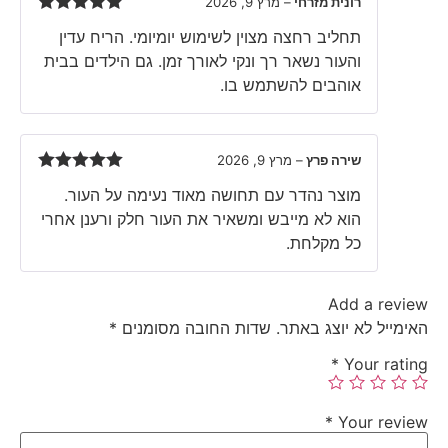
רונית מזרחי
–
מרץ 9, 2026
Rated
5
out
תחליב רחצה מצוין לשימוש יומיומי. הריח עדין
of 5
והעור נשאר רך ונקי לאורך זמן. גם הילדים בבית
אוהבים להשתמש בו.
שירה פרץ
–
מרץ 9, 2026
Rated
5
out
מוצר נהדר עם תחושה מאוד נעימה על העור.
of 5
הוא לא מייבש ומשאיר את העור חלק ורענן אחרי
כל מקלחת.
Add a review
האימייל לא יוצג באתר.
שדות החובה מסומנים
*
*
Your rating
*
Your review