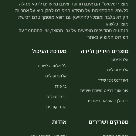
מוצרי Forever הם אינם תרופה ואינם מיועדים לרפא מחלה
כלשהי. ההסתמכות על המידע המפורט להלן היא על אחריות
הקורא בלבד ומומלץ להתייעץ עם רופא מוסמך טרם רכישת
מוצר כלשהו.
הנתונים המדויקים מופיעים על גבי המוצר, אין להסתמך על
הפירוט המופיע באתר
מוצרים היריון ולידה
מערכת העיכול
אלופריסט
ג'ל אלוורה לשתיה
אלופרופוליס
אלופרופוליס
דאודרנט אלו שילד
בי פולן
פור אוור ברייט משחת שיניים
בי פרופוליס
בי פולן להעלאת האנרגיה
שום וקורנית
מפרקים ושרירים
אודות