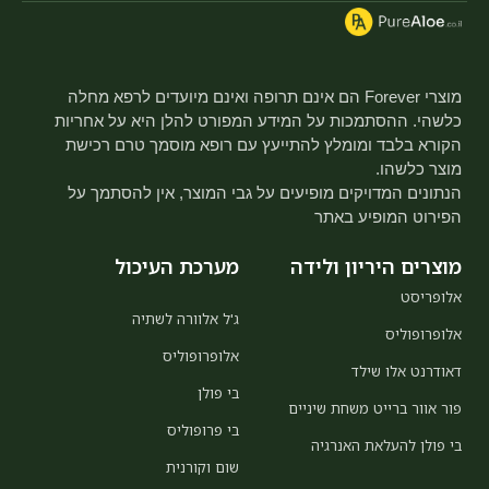
מוצרי Forever הם אינם תרופה ואינם מיועדים לרפא מחלה
כלשהי. ההסתמכות על המידע המפורט להלן היא על אחריות
הקורא בלבד ומומלץ להתייעץ עם רופא מוסמך טרם רכישת
מוצר כלשהו.
הנתונים המדויקים מופיעים על גבי המוצר, אין להסתמך על
הפירוט המופיע באתר
מוצרים היריון ולידה
מערכת העיכול
אלופריסט
ג'ל אלוורה לשתיה
אלופרופוליס
אלופרופוליס
דאודרנט אלו שילד
בי פולן
פור אוור ברייט משחת שיניים
בי פרופוליס
בי פולן להעלאת האנרגיה
שום וקורנית