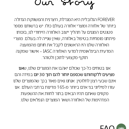
Our Story
FOREVER הגלובלית היא המגדלת, היצרנית והמשווקת הגדולה
ביותר של אלוורה ומוצרי אלוורה בעולם כולו. יש ברשותנו מספר
פטנטים המגנים על תהליך ייצוב האלוורה הייחודי לנו, בזכותו
פיתחנו מומחיות בטיפול באלוורה, שאין שנייה לה בעולם. מוצרי
האלוורה שלנו היו הראשונים לקבל את חותם מהמועצה
המדעית הבינלאומית למדעי האלוורה IASC – אישור שמקנה
תוקף מקצועי לתוכן ולטוהר.
אנו בטוחים כל-כך שכולם יאהבו את המוצרים שלנו, ש
אנו
מציעים ללקוחותנו שכספם יוחזר להם תוך 30 יום
במידה והם
אינם שבעי רצון לחלוטין. אנחנו גאים מאוד בכך שהמוצרים שלנו
עזרו למיליוני בני אדם ביותר מ-165 מדינות ברחבי העולם. אנו
מקווים שאתם תהיו הבאים בתור לחוות את ההשפעות
המדהימות של האלוורה ושאר המוצרים הנפלאים שלנו.
FAQ