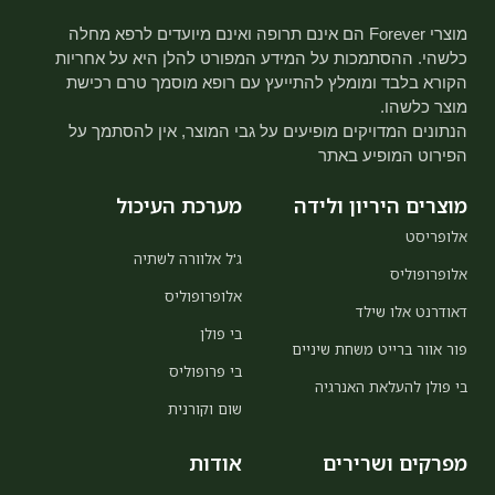
מוצרי Forever הם אינם תרופה ואינם מיועדים לרפא מחלה
כלשהי. ההסתמכות על המידע המפורט להלן היא על אחריות
הקורא בלבד ומומלץ להתייעץ עם רופא מוסמך טרם רכישת
מוצר כלשהו.
הנתונים המדויקים מופיעים על גבי המוצר, אין להסתמך על
הפירוט המופיע באתר
מוצרים היריון ולידה
מערכת העיכול
אלופריסט
ג'ל אלוורה לשתיה
אלופרופוליס
אלופרופוליס
דאודרנט אלו שילד
בי פולן
פור אוור ברייט משחת שיניים
בי פרופוליס
בי פולן להעלאת האנרגיה
שום וקורנית
מפרקים ושרירים
אודות