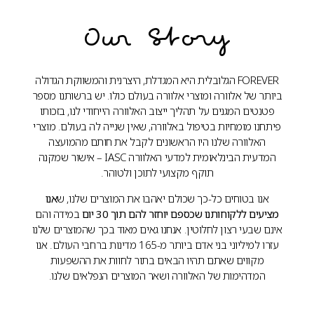
Our Story
FOREVER הגלובלית היא המגדלת, היצרנית והמשווקת הגדולה
ביותר של אלוורה ומוצרי אלוורה בעולם כולו. יש ברשותנו מספר
פטנטים המגנים על תהליך ייצוב האלוורה הייחודי לנו, בזכותו
פיתחנו מומחיות בטיפול באלוורה, שאין שנייה לה בעולם. מוצרי
האלוורה שלנו היו הראשונים לקבל את חותם מהמועצה
המדעית הבינלאומית למדעי האלוורה IASC – אישור שמקנה
תוקף מקצועי לתוכן ולטוהר.
אנו בטוחים כל-כך שכולם יאהבו את המוצרים שלנו, ש
אנו
מציעים ללקוחותנו שכספם יוחזר להם תוך 30 יום
במידה והם
אינם שבעי רצון לחלוטין. אנחנו גאים מאוד בכך שהמוצרים שלנו
עזרו למיליוני בני אדם ביותר מ-165 מדינות ברחבי העולם. אנו
מקווים שאתם תהיו הבאים בתור לחוות את ההשפעות
המדהימות של האלוורה ושאר המוצרים הנפלאים שלנו.