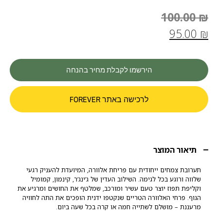
100.00
₪
95.00
₪
הירשמו לקבלת מחיר בהנחה
לרכישה באתר FOREVER
תיאור המוצר
תערובת צמחים ייחודית עם פריחת אלוורה, המיועדת להעניק רגעי
שלווה ורוגע בכל לגימה. השילוב העדין של ג’ינג’ר, קינמון, קמומיל
וקליפת תפוז יוצר טעם עשיר ומורכב, שמלטף את החושים ומרגיע את
הגוף. פרחי האלוורה הטריים שנקטפו ידנית הופכים את התה לחוויה
מרעננת – מושלם לשתייה חמה או קרה בכל שעה ביום.