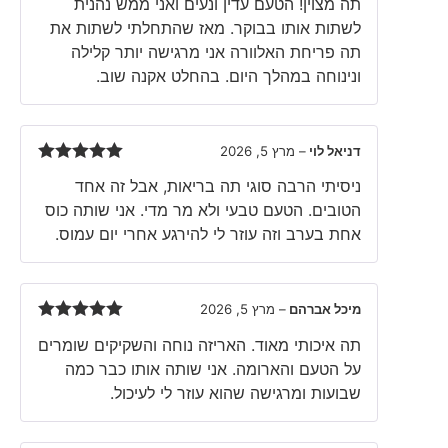
תה מצוין! הטעם עדין ונעים ואני ממש נהנית
of 5
לשתות אותו בבוקר. מאז שהתחלתי לשתות את
תה פריחת האלוורה אני מרגישה יותר קלילה
ונינוחה במהלך היום. בהחלט אקנה שוב.
דניאל לוי
–
מרץ 5, 2026
Rated
5
out
ניסיתי הרבה סוגי תה בריאות, אבל זה אחד
of 5
הטובים. הטעם טבעי ולא מר מדי. אני שותה כוס
אחת בערב וזה עוזר לי להירגע אחרי יום עמוס.
מיכל אברהם
–
מרץ 5, 2026
Rated
5
out
תה איכותי מאוד. האריזה נוחה והשקיקים שומרים
of 5
על הטעם והארומה. אני שותה אותו כבר כמה
שבועות ומרגישה שהוא עוזר לי לעיכול.