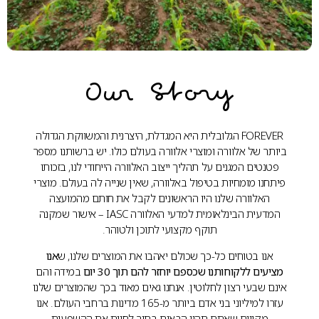
Our Story
FOREVER הגלובלית היא המגדלת, היצרנית והמשווקת הגדולה
ביותר של אלוורה ומוצרי אלוורה בעולם כולו. יש ברשותנו מספר
פטנטים המגנים על תהליך ייצוב האלוורה הייחודי לנו, בזכותו
פיתחנו מומחיות בטיפול באלוורה, שאין שנייה לה בעולם. מוצרי
האלוורה שלנו היו הראשונים לקבל את חותם מהמועצה
המדעית הבינלאומית למדעי האלוורה IASC – אישור שמקנה
תוקף מקצועי לתוכן ולטוהר.
אנו בטוחים כל-כך שכולם יאהבו את המוצרים שלנו, ש
אנו
מציעים ללקוחותנו שכספם יוחזר להם תוך 30 יום
במידה והם
אינם שבעי רצון לחלוטין. אנחנו גאים מאוד בכך שהמוצרים שלנו
עזרו למיליוני בני אדם ביותר מ-165 מדינות ברחבי העולם. אנו
מקווים שאתם תהיו הבאים בתור לחוות את ההשפעות