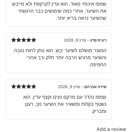
Rated
5
out
שמפו איכותי מאוד. הוא עדין לקרקפת ולא מייבש
of 5
את השיער. אחרי כמה שימושים כבר הרגשתי
שהשיער נראה בריא יותר.
רונית פרץ
–
מרץ 9, 2026
Rated
5
out
המוצר מושלם לשיער יבש. הוא נותן לחות טובה
of 5
והשיער מרגיש הרבה יותר חלק ורך אחרי
החפיפה.
שירה אברהם
–
מרץ 9, 2026
Rated
5
out
שמפו נהדר עם מרקם נעים וקצף עדין. הוא
of 5
נשטף בקלות ומשאיר את השיער נקי, רענן
ומבריק.
Add a review