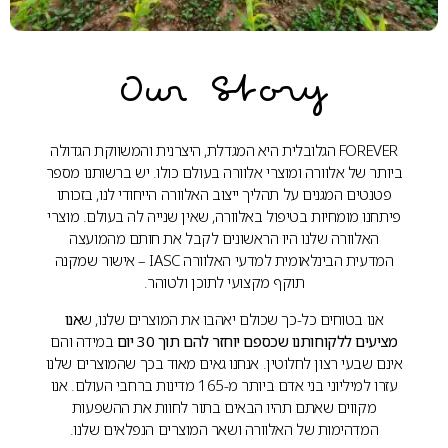
Our Story
FOREVER הגלובלית היא המגדלת, היצרנית והמשווקת הגדולה
ביותר של אלוורה ומוצרי אלוורה בעולם כולו. יש ברשותנו מספר
פטנטים המגנים על תהליך ייצוב האלוורה הייחודי לנו, בזכותו
פיתחנו מומחיות בטיפול באלוורה, שאין שנייה לה בעולם. מוצרי
האלוורה שלנו היו הראשונים לקבל את חותם מהמועצה
המדעית הבינלאומית למדעי האלוורה IASC – אישור שמקנה
תוקף מקצועי לתוכן ולטוהר.
אנו בטוחים כל-כך שכולם יאהבו את המוצרים שלנו, ש
אנו
מציעים ללקוחותנו שכספם יוחזר להם תוך 30 יום
במידה והם
אינם שבעי רצון לחלוטין. אנחנו גאים מאוד בכך שהמוצרים שלנו
עזרו למיליוני בני אדם ביותר מ-165 מדינות ברחבי העולם. אנו
מקווים שאתם תהיו הבאים בתור לחוות את ההשפעות
המדהימות של האלוורה ושאר המוצרים הנפלאים שלנו.