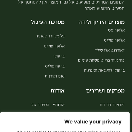
הנתונים המדויקים מופיעים על גבי המוצר, אין להסתמך על
הפירוט המופיע באתר
מוצרים היריון ולידה
מערכת העיכול
אלופריסט
ג'ל אלוורה לשתיה
אלופרופוליס
אלופרופוליס
דאודרנט אלו שילד
בי פולן
פור אוור ברייט משחת שיניים
בי פרופוליס
בי פולן להעלאת האנרגיה
שום וקורנית
מפרקים ושרירים
אודות
פוראוור פרידום
אודותיי - הסיפור שלי
MSM
אודות פוראוור
We value your privacy
אלו קולינג
הצטרפות כמשווקת