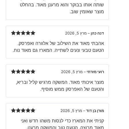
שותה אותו בבוקר והוא מרענן מאוד. בהחלט
מוצר שאזמין שוב.
דנה כהן
–
מרץ 5, 2026
Rated
5
out
אהבתי מאוד את השילוב של אלוורה ואפרסק.
of 5
הטעם טבעי ונעים לשתייה. המארז גם מאוד נוח.
רועי מזרחי
–
מרץ 5, 2026
Rated
5
out
מוצר איכותי מאוד. המשקה מרגיש קליל ובריא,
of 5
והטעם של האפרסק ממש מוסיף.
מורן בן דוד
–
מרץ 5, 2026
Rated
5
out
קניתי את המארז כדי לנסות משהו חדש ואני
of 5
מאוד מרוצה. הטעם טוב והמשקה מרענן.