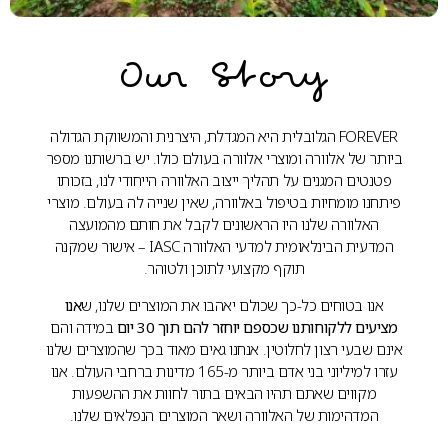
Our Story
FOREVER הגלובלית היא המגדלת, היצרנית והמשווקת הגדולה
ביותר של אלוורה ומוצרי אלוורה בעולם כולו. יש ברשותנו מספר
פטנטים המגנים על תהליך ייצוב האלוורה הייחודי לנו, בזכותו
פיתחנו מומחיות בטיפול באלוורה, שאין שנייה לה בעולם. מוצרי
האלוורה שלנו היו הראשונים לקבל את חותם מהמועצה
המדעית הבינלאומית למדעי האלוורה IASC – אישור שמקנה
תוקף מקצועי לתוכן ולטוהר.
אנו בטוחים כל-כך שכולם יאהבו את המוצרים שלנו, ש
אנו
מציעים ללקוחותנו שכספם יוחזר להם תוך 30 יום
במידה והם
אינם שבעי רצון לחלוטין. אנחנו גאים מאוד בכך שהמוצרים שלנו
עזרו למיליוני בני אדם ביותר מ-165 מדינות ברחבי העולם. אנו
מקווים שאתם תהיו הבאים בתור לחוות את ההשפעות
המדהימות של האלוורה ושאר המוצרים הנפלאים שלנו.