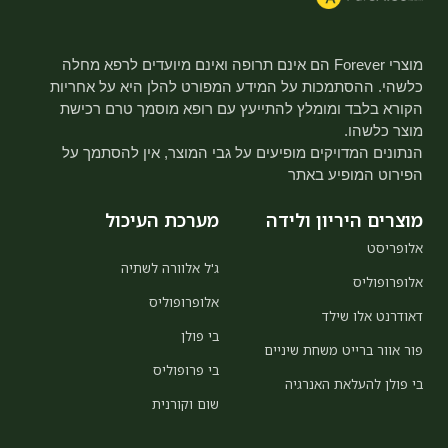
מוצרי Forever הם אינם תרופה ואינם מיועדים לרפא מחלה
כלשהי. ההסתמכות על המידע המפורט להלן היא על אחריות
הקורא בלבד ומומלץ להתייעץ עם רופא מוסמך טרם רכישת
מוצר כלשהו.
הנתונים המדויקים מופיעים על גבי המוצר, אין להסתמך על
הפירוט המופיע באתר
מוצרים היריון ולידה
מערכת העיכול
אלופריסט
ג'ל אלוורה לשתיה
אלופרופוליס
אלופרופוליס
דאודרנט אלו שילד
בי פולן
פור אוור ברייט משחת שיניים
בי פרופוליס
בי פולן להעלאת האנרגיה
שום וקורנית