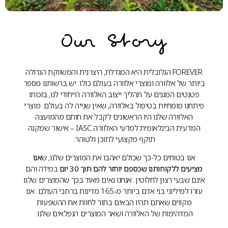
Our Story
FOREVER הגלובלית היא המגדלת, היצרנית והמשווקת הגדולה
ביותר של אלוורה ומוצרי אלוורה בעולם כולו. יש ברשותנו מספר
פטנטים המגנים על תהליך ייצוב האלוורה הייחודי לנו, בזכותו
פיתחנו מומחיות בטיפול באלוורה, שאין שנייה לה בעולם. מוצרי
האלוורה שלנו היו הראשונים לקבל את חותם מהמועצה
המדעית הבינלאומית למדעי האלוורה IASC – אישור שמקנה
תוקף מקצועי לתוכן ולטוהר.
אנו בטוחים כל-כך שכולם יאהבו את המוצרים שלנו, ש
אנו
מציעים ללקוחותנו שכספם יוחזר להם תוך 30 יום
במידה והם
אינם שבעי רצון לחלוטין. אנחנו גאים מאוד בכך שהמוצרים שלנו
עזרו למיליוני בני אדם ביותר מ-165 מדינות ברחבי העולם. אנו
מקווים שאתם תהיו הבאים בתור לחוות את ההשפעות
המדהימות של האלוורה ושאר המוצרים הנפלאים שלנו.