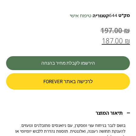
מק"ט
644
טיפוח אישי
קטגוריה
197.00
₪
187.00
₪
הירשמו לקבלת מחיר בהנחה
לרכישה באתר FOREVER
תיאור המוצר
בושם לגבר בניחוח עצי ומסקרן, עם ניואנסים מתובלנים ונועזים.
להענקת תחושה רעננה, ואלגנטית. תוספת נהדרת ללבוש יומיומי או