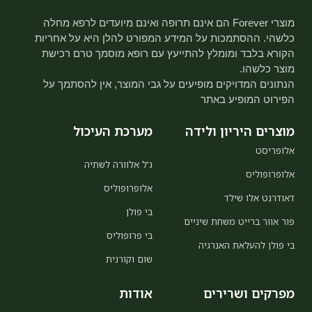
מוצרי Forever הם אינם תרופה ואינם מיועדים לרפא מחלה
כלשהי. ההסתמכות על המידע המפורט להלן היא על אחריות
הקורא בלבד ומומלץ להתייעץ עם רופא מוסמך טרם רכישת
מוצר כלשהו.
הנתונים המדויקים מופיעים על גבי המוצר, אין להסתמך על
הפירוט המופיע באתר
מוצרים היריון ולידה
מערכת העיכול
אלופריסט
ג'ל אלוורה לשתיה
אלופרופוליס
אלופרופוליס
דאודרנט אלו שילד
בי פולן
פור אוור ברייט משחת שיניים
בי פרופוליס
בי פולן להעלאת האנרגיה
שום וקורנית
מפרקים ושרירים
אודות