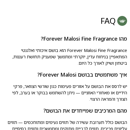
FAQ
מהו Forever Malosi Fine Fragrance?
Forever Malosi Fine Fragrance הוא בושם איכותי ואלגנטי
המתאפיין בניחוח עדין, יוקרתי ומתמשך שמעניק תחושת רעננות,
ביטחון ושיק לאורך כל היום.
איך משתמשים בבושם Forever Malosi?
יש לרסס את הבושם על אזורים פעימות כגון שורשי הצוואר, פרקי
הידיים או מאחורי האוזניים — ניתן להשתמש בבוקר או בערב, לפי
הצורך והמראה הרצוי.
מהם המרכיבים שמייחדים את הבושם?
הבושם כולל תערובת עשירה של תווים נעימים ומתוחכמים — תווים
עליונים פריכים, תווים לבביים מתוקים ומתמשכים ותווים בסיסיים