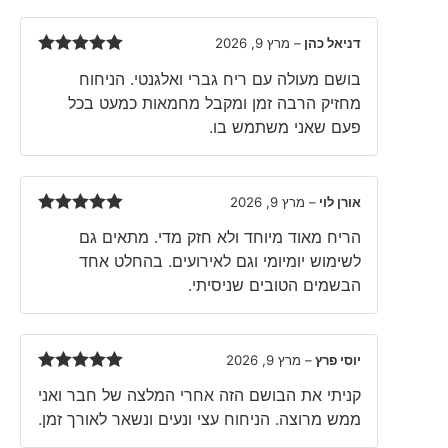
דניאל כהן
–
מרץ 9, 2026
Rated
5
out
בושם מעולה עם ריח גברי ואלגנטי. הניחוח
of 5
מחזיק הרבה זמן ומקבל מחמאות כמעט בכל
פעם שאני משתמש בו.
אורן לוי
–
מרץ 9, 2026
Rated
5
out
הריח מאוד מיוחד ולא חזק מדי. מתאים גם
of 5
לשימוש יומיומי וגם לאירועים. בהחלט אחד
הבשמים הטובים שניסיתי.
יוסי פרץ
–
מרץ 9, 2026
Rated
5
out
קניתי את הבושם הזה אחרי המלצה של חבר ואני
of 5
ממש מרוצה. הניחוח עצי ונעים ונשאר לאורך זמן.