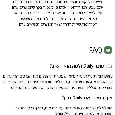
מציעים ללקוחותנו שכספם יוחזר להם תוך 30 יום
במידה והם
אינם שבעי רצון לחלוטין. אנחנו גאים מאוד בכך שהמוצרים שלנו
עזרו למיליוני בני אדם ביותר מ-165 מדינות ברחבי העולם. אנו
מקווים שאתם תהיו הבאים בתור לחוות את ההשפעות
המדהימות של האלוורה ושאר המוצרים הנפלאים שלנו.
FAQ
מהו מוצר Daily ולמה הוא חשוב?
Daily הוא תוסף תזונה יומיומי שמטרתו להשלים את הצרכים התזונתיים
של הגוף באמצעות ויטמינים, מינרלים וחומרים מזינים חיוניים התומכים
בבריאות הכללית, באנרגיה ובתפקוד התקין של מערכות הגוף.dd
איך נוטלים את Daily נכון?
מומלץ ליטול כמוסה אחת ביום עם כוס מים, בדרך כלל במהלך
הארוחה או לפי הנחיית הרופא/תזונאי.