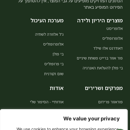
הנתונים המדויקים מופיעים על גבי המוצר, אין להסתמך על
הפירוט המופיע באתר
מוצרים היריון ולידה
מערכת העיכול
אלופריסט
ג'ל אלוורה לשתיה
אלופרופוליס
אלופרופוליס
דאודרנט אלו שילד
בי פולן
פור אוור ברייט משחת שיניים
בי פרופוליס
בי פולן להעלאת האנרגיה
שום וקורנית
מפרקים ושרירים
אודות
פוראוור פרידום
אודותיי - הסיפור שלי
MSM
אודות פוראוור
We value your privacy
אלו קולינג
הצטרפות כמשווקת
We use cookies to enhance your browsing experience,