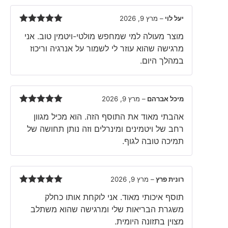
יעל לוי
–
מרץ 9, 2026
Rated
5
out
מוצר מעולה למי שמחפש מולטי-ויטמין טוב. אני
of 5
מרגישה שהוא עוזר לי לשמור על אנרגיה וריכוז
במהלך היום.
מיכל אברהם
–
מרץ 9, 2026
Rated
5
out
אהבתי מאוד את התוסף הזה. הוא מכיל מגוון
of 5
רחב של ויטמינים ומינרלים וזה נותן תחושה של
תמיכה טובה לגוף.
רונית פרץ
–
מרץ 9, 2026
Rated
5
out
תוסף איכותי מאוד. אני לוקחת אותו כחלק
of 5
משגרת הבריאות שלי ומרגישה שהוא משתלב
מצוין בתזונה היומית.