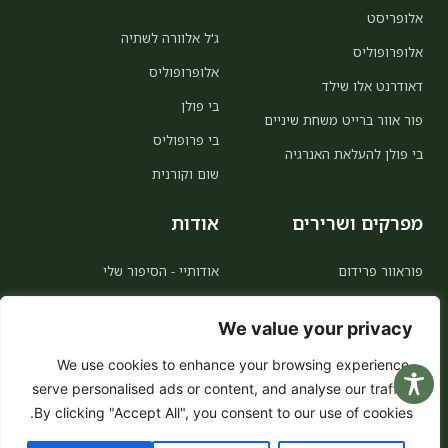
אלופריסט
ג'ל אלוורה לשתיה
אלופרופוליס
אלופרופוליס
דאודרנט אלו שילד
בי פולן
פור אוור ברייט משחת שיניים
בי פרופוליס
בי פולן להעלאת האנרגיה
שום וקורנית
מפרקים ושרירים
אודות
פוראוור פרידום
אודותיי - הסיפור שלי
MSM
אודות פוראוור
We value your privacy
אלו קולינג
הצטרפות כמשווקת
We use cookies to enhance your browsing experience,
ויטמין סי
לקוח מועדף 5% הנחה לכל החיים
serve personalised ads or content, and analyse our traffic.
הצהרת נגישות
By clicking "Accept All", you consent to our use of cookies.
מדיניות פרטיות