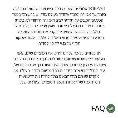
FOREVER הגלובלית היא המגדלת, היצרנית והמשווקת הגדולה
ביותר של אלוורה ומוצרי אלוורה בעולם כולו. יש ברשותנו מספר
פטנטים המגנים על תהליך ייצוב האלוורה הייחודי לנו, בזכותו
פיתחנו מומחיות בטיפול באלוורה, שאין שנייה לה בעולם. מוצרי
האלוורה שלנו היו הראשונים לקבל את חותם מהמועצה
המדעית הבינלאומית למדעי האלוורה IASC – אישור שמקנה
תוקף מקצועי לתוכן ולטוהר.
אנו בטוחים כל-כך שכולם יאהבו את המוצרים שלנו, ש
אנו
מציעים ללקוחותנו שכספם יוחזר להם תוך 30 יום
במידה והם
אינם שבעי רצון לחלוטין. אנחנו גאים מאוד בכך שהמוצרים שלנו
עזרו למיליוני בני אדם ביותר מ-165 מדינות ברחבי העולם. אנו
מקווים שאתם תהיו הבאים בתור לחוות את ההשפעות
המדהימות של האלוורה ושאר המוצרים הנפלאים שלנו.
FAQ