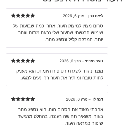
ליאת כהן
–
מרץ 6, 2026
Rated
5
out
סרום מצוין למיצוק העור. אחרי כמה שבועות של
of 5
שימוש הרגשתי שהעור שלי נראה מתוח וזוהר
יותר. המרקם קליל ונספג מהר.
נועה מזרחי
–
מרץ 6, 2026
Rated
5
out
מוצר נהדר לשגרת הטיפוח היומית. הוא מעניק
of 5
לחות טובה ומותיר את העור רך ונעים למגע.
דנה לוי
–
מרץ 6, 2026
Rated
5
out
אהבתי מאוד את הסרום הזה. הוא נספג מהר
of 5
בעור ומשאיר תחושה רעננה. בהחלט מרגישה
שיפור במראה העור.