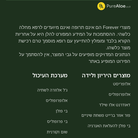
מוצרי Forever הם אינם תרופה ואינם מיועדים לרפא מחלה
כלשהי. ההסתמכות על המידע המפורט להלן היא על אחריות
הקורא בלבד ומומלץ להתייעץ עם רופא מוסמך טרם רכישת
מוצר כלשהו.
הנתונים המדויקים מופיעים על גבי המוצר, אין להסתמך על
הפירוט המופיע באתר
מוצרים היריון ולידה
מערכת העיכול
אלופריסט
ג'ל אלוורה לשתיה
אלופרופוליס
אלופרופוליס
דאודרנט אלו שילד
בי פולן
פור אוור ברייט משחת שיניים
בי פרופוליס
בי פולן להעלאת האנרגיה
שום וקורנית