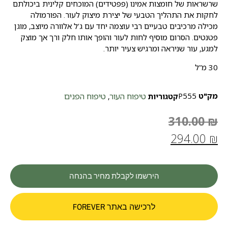
שרשראות של חומצות אמינו (פפטידים) המוכחים קלינית ביכולתם
לחקות את התהליך הטבעי של יצירת מיצוק לעור. הפורמולה
מכילה מרכיבים טבעיים רבי עוצמה יחד עם ג’ל אלוורה מיוצב, מוגן
פטנטים. הסרום מוסיף לחות לעור והופך אותו חלק ורך אך מוצק
למגע, עור שניראה ומרגיש צעיר יותר.
30 מ”ל
מק"ט
P555
טיפוח העור
טיפוח הפנים
קטגוריות
,
310.00
₪
294.00
₪
הירשמו לקבלת מחיר בהנחה
לרכישה באתר FOREVER