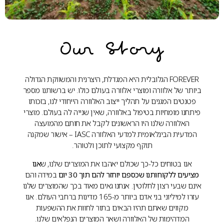
Our Story
FOREVER הגלובלית היא המגדלת, היצרנית והמשווקת הגדולה
ביותר של אלוורה ומוצרי אלוורה בעולם כולו. יש ברשותנו מספר
פטנטים המגנים על תהליך ייצוב האלוורה הייחודי לנו, בזכותו
פיתחנו מומחיות בטיפול באלוורה, שאין שנייה לה בעולם. מוצרי
האלוורה שלנו היו הראשונים לקבל את חותם מהמועצה
המדעית הבינלאומית למדעי האלוורה IASC – אישור שמקנה
תוקף מקצועי לתוכן ולטוהר.
אנו בטוחים כל-כך שכולם יאהבו את המוצרים שלנו, ש
אנו
מציעים ללקוחותנו שכספם יוחזר להם תוך 30 יום
במידה והם
אינם שבעי רצון לחלוטין. אנחנו גאים מאוד בכך שהמוצרים שלנו
עזרו למיליוני בני אדם ביותר מ-165 מדינות ברחבי העולם. אנו
מקווים שאתם תהיו הבאים בתור לחוות את ההשפעות
המדהימות של האלוורה ושאר המוצרים הנפלאים שלנו.