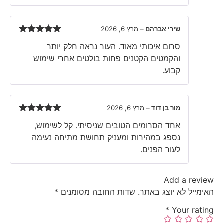
שירי אברהם
–
מרץ 6, 2026
Rated
5
out
סרום איכותי מאוד. העור נראה חלק יותר
of 5
והקמטים הקטנים פחות בולטים אחרי שימוש
קבוע.
מור בן דוד
–
מרץ 6, 2026
Rated
5
out
אחד הסרומים הטובים שניסיתי. קל לשימוש,
of 5
נספג במהירות ומעניק תחושת מתיחה נעימה
לעור הפנים.
Add a review
האימייל לא יוצג באתר.
שדות החובה מסומנים
*
*
Your rating