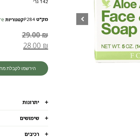
142 גר׳
מק"ט
P284
re
קטגוריות
29.00
₪
28.00
₪
הירשמו לקבלת מח
יתרונות
שימושים
רכיבים