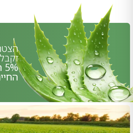
הצטרפ
וקבלו
5%
החיי