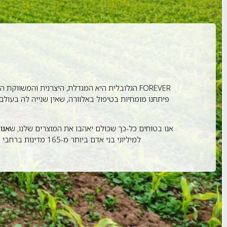
FOREVER הגלובלית היא המגדלת, היצרנית והמשווק
אנו בטוחים כל-כך שכולם יאהבו את המוצרים שלנו, ש
אנו 
למיליוני בני אדם ביותר מ-165 מדינות ברחבי העולם. אנו מקווים שאתם תהיו הבאים בתור לחוות את ההשפעות המדהימות של האלוורה ושאר המוצרים הנפלאים שלנו.