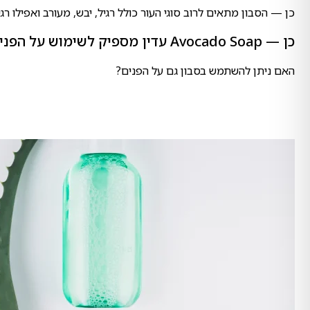
כן — הסבון מתאים לרוב סוגי העור כולל רגיל, יבש, מעורב ואפילו ר
כן — Avocado Soap עדין מספיק לשימוש על הפנים, אך מומלץ לשטוף היטב לאחר השימוש ולמרוח קרם לחות על מנת לשמור על איזון הלחות בעור.
האם ניתן להשתמש בסבון גם על הפנים?