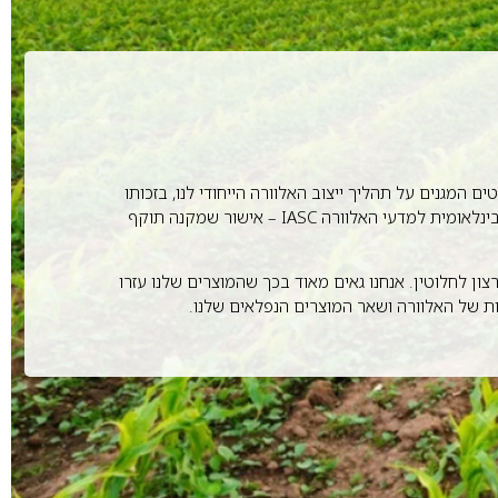
טים המגנים על תהליך ייצוב האלוורה הייחודי לנו, בזכותו
פיתחנו מומחיות בטיפול באלוורה, שאין שנייה לה בעולם. מוצרי האלוורה שלנו היו הראשונים לקבל את חותם מהמועצה המדעית הבינלאומית למדעי האלוורה IASC – אישור שמקנה תוקף
ון לחלוטין. אנחנו גאים מאוד בכך שהמוצרים שלנו עזרו