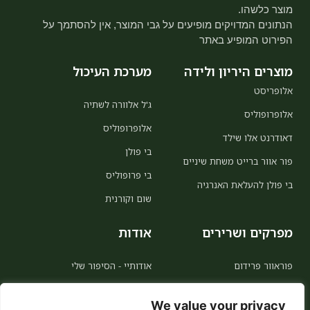
מוצר כלשהו.
הנתונים המדויקים מופיעים על גבי המוצר, אין להסתמך על
הפירוט המופיע באתר
מוצרים היריון ולידה
מערכת העיכול
אלופריסט
ג'ל אלוורה לשתיה
אלופרופוליס
אלופרופוליס
דאודרנט אלו שילד
בי פולן
פור אוור ברייט משחת שיניים
בי פרופוליס
בי פולן להעלאת האנרגיה
שום וקורנית
מפרקים ושרירים
אודות
פוראוור פרידום
אודותיי - הסיפור שלי
MSM
אודות פוראוור
We value your privacy