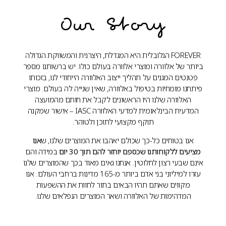
Our Story
FOREVER הגלובלית היא המגדלת, היצרנית והמשווקת הגדולה
ביותר של אלוורה ומוצרי אלוורה בעולם כולו. יש ברשותנו מספר
פטנטים המגנים על תהליך ייצוב האלוורה הייחודי לנו, בזכותו
פיתחנו מומחיות בטיפול באלוורה, שאין שנייה לה בעולם. מוצרי
האלוורה שלנו היו הראשונים לקבל את חותם מהמועצה
המדעית הבינלאומית למדעי האלוורה IASC – אישור שמקנה
תוקף מקצועי לתוכן ולטוהר.
אנו בטוחים כל-כך שכולם יאהבו את המוצרים שלנו, ש
אנו
מציעים ללקוחותנו שכספם יוחזר להם תוך 30 יום
במידה והם
אינם שבעי רצון לחלוטין. אנחנו גאים מאוד בכך שהמוצרים שלנו
עזרו למיליוני בני אדם ביותר מ-165 מדינות ברחבי העולם. אנו
מקווים שאתם תהיו הבאים בתור לחוות את ההשפעות
המדהימות של האלוורה ושאר המוצרים הנפלאים שלנו.