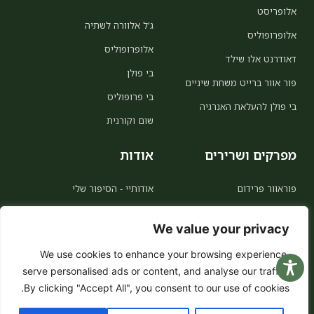
אלופריסט
ג'ל אלוורה לשתיה
אלופרופוליס
אלופרופוליס
דאודרנט אלו שילד
בי פולן
פור אוור ברייט משחת שיניים
בי פרופוליס
בי פולן להעלאת האנרגיה
שום וקורנית
מפרקים ושרירים
אודות
פוראוור פרידום
אודותיי - הסיפור שלי
MSM
אודות פוראוור
We value your privacy
אלו קולינג
הצטרפות כמשווקת
We use cookies to enhance your browsing experience,
ויטמין סי
לקוח מועדף 5% הנחה לכל החיים
serve personalised ads or content, and analyse our traffic.
הצהרת נגישות
By clicking "Accept All", you consent to our use of cookies.
מדיניות פרטיות