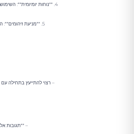
4. **נוחות יומיומית**: השימ
5. **מניעת זיהומים**: הפרופוליס במוצר ידוע בתכונותיו האנטיבקטריאליות, מה שעשוי לסייע בהגנה מפני זיהומים בפצע הניתוחי.
– רצוי להתייעץ בתחילה עם ר
– **תגובות אלר