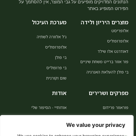
הנתונים המדויקים מופיעים על גבי המוצר, אין להסתמך על
הפירוט המופיע באתר
מוצרים היריון ולידה
מערכת העיכול
אלופריסט
ג'ל אלוורה לשתיה
אלופרופוליס
אלופרופוליס
דאודרנט אלו שילד
בי פולן
פור אוור ברייט משחת שיניים
בי פרופוליס
בי פולן להעלאת האנרגיה
שום וקורנית
מפרקים ושרירים
אודות
פוראוור פרידום
אודותיי - הסיפור שלי
MSM
אודות פוראוור
We value your privacy
אלו קולינג
הצטרפות כמשווקת
We use cookies to enhance your browsing experience,