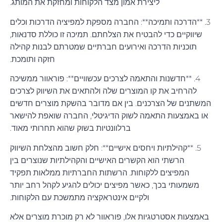
ליצירת אמון מצד הלקוחות ומחזקת את המותג.
3. **הדרכה ותמיכה**: החברה מספקת למפיציה הדרכות וכלים
שיווקיים כדי להבטיח את הצלחתם. תמיכה זו כוללת סדנאות,
תוכניות הדרכה ואירועים חברתיים שמטרתם לבנות קהילה
חזקה ותומכת.
4. **חדשנות והתאמה לצרכים עכשוויים**: פוראוור ממשיכה
להרחיב את קו המוצרים שלה ולהתאים את השיווק לצרכים
המשתנים של הצרכנים. בין אם מדובר בהשקת מוצרים חדשים
או באמצעות התאמה לשוק הדיגיטלי, החברה שואפת להישאר
ברלוונטיות בשוק שהוא תחרותי מאוד.
5. **קהילתיות ויחסים אישיים**: חלק חשוב מהצלחת השיווק
הרשתי הוא הקשרים האישיים והקהילתיות שנוצרים בין
המפיצים ללקוחות. הרשתות החברתיות ממלאות תפקיד
משמעותי בכך, כאשר מפיצים יכולים להגיע לקהל רחב יותר
ולקיים אינטראקציה מתמשכת עם הלקוחות.
באמצעות אסטרטגיות אלו, פוראוור לא רק מוכרת מוצרים אלא