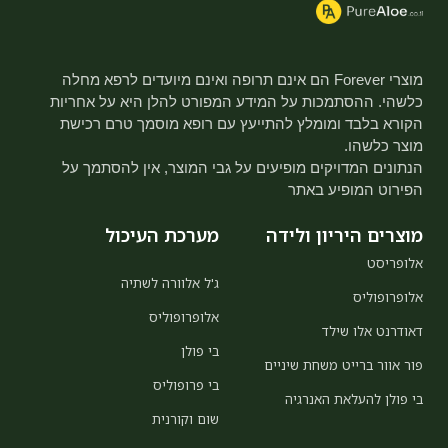
מוצרי Forever הם אינם תרופה ואינם מיועדים לרפא מחלה
כלשהי. ההסתמכות על המידע המפורט להלן היא על אחריות
הקורא בלבד ומומלץ להתייעץ עם רופא מוסמך טרם רכישת
מוצר כלשהו.
הנתונים המדויקים מופיעים על גבי המוצר, אין להסתמך על
הפירוט המופיע באתר
מוצרים היריון ולידה
מערכת העיכול
אלופריסט
ג'ל אלוורה לשתיה
אלופרופוליס
אלופרופוליס
דאודרנט אלו שילד
בי פולן
פור אוור ברייט משחת שיניים
בי פרופוליס
בי פולן להעלאת האנרגיה
שום וקורנית