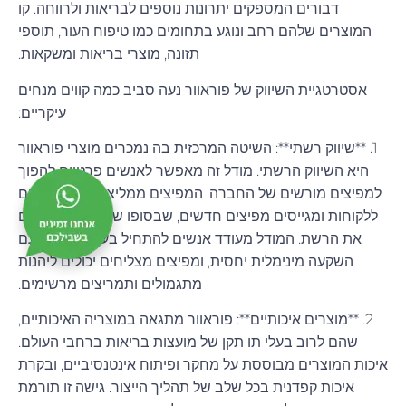
דבורים המספקים יתרונות נוספים לבריאות ולרווחה. קו
המוצרים שלהם רחב ונוגע בתחומים כמו טיפוח העור, תוספי
תזונה, מוצרי בריאות ומשקאות.
אסטרטגיית השיווק של פוראוור נעה סביב כמה קווים מנחים
עיקריים:
1. **שיווק רשתי**: השיטה המרכזית בה נמכרים מוצרי פוראוור
היא השיווק הרשתי. מודל זה מאפשר לאנשים פרטיים להפוך
למפיצים מורשים של החברה. המפיצים ממליצים על המוצרים
ללקוחות ומגייסים מפיצים חדשים, שבסופו של דבר מרחיבים
את הרשת. המודל מעודד אנשים להתחיל בעסק עצמאי עם
השקעה מינימלית יחסית, ומפיצים מצליחים יכולים ליהנות
מתגמולים ותמריצים מרשימים.
2. **מוצרים איכותיים**: פוראוור מתגאה במוצריה האיכותיים,
שהם לרוב בעלי תו תקן של מועצות בריאות ברחבי העולם.
איכות המוצרים מבוססת על מחקר ופיתוח אינטנסיביים, ובקרת
איכות קפדנית בכל שלב של תהליך הייצור. גישה זו תורמת