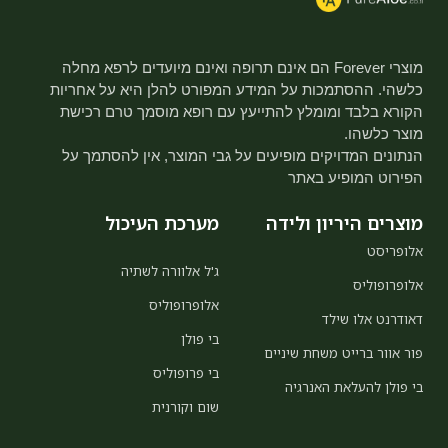
מוצרי Forever הם אינם תרופה ואינם מיועדים לרפא מחלה
כלשהי. ההסתמכות על המידע המפורט להלן היא על אחריות
הקורא בלבד ומומלץ להתייעץ עם רופא מוסמך טרם רכישת
מוצר כלשהו.
הנתונים המדויקים מופיעים על גבי המוצר, אין להסתמך על
הפירוט המופיע באתר
מוצרים היריון ולידה
מערכת העיכול
אלופריסט
ג'ל אלוורה לשתיה
אלופרופוליס
אלופרופוליס
דאודרנט אלו שילד
בי פולן
פור אוור ברייט משחת שיניים
בי פרופוליס
בי פולן להעלאת האנרגיה
שום וקורנית