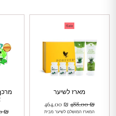
Sale!
מארז לשיער
מרכך 
א
464.00
₪
488.00
₪
00
₪
המארז המושלם לשיער מבית