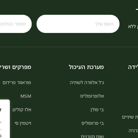
 ללא
ידה
מערכת העיכול
מפרקים ושרי
ג'ל אלוורה לשתיה
פוראוור פרידום
אלופרופוליס
MSM
y
בי פולן
אלו קולינג
 שיניים
,
בי פרופוליס
ויטמין סי
.
רגיה
.
שום וקורנית