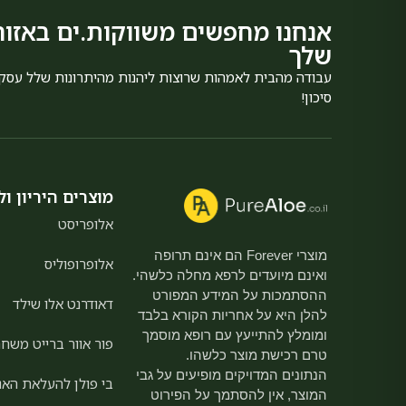
אנחנו מחפשים משווקות.ים באזור
שלך
עבודה מהבית לאמהות שרוצות ליהנות מהיתרונות שלל עסק
סיכון!
מוצרים היריון ול
אלופריסט
מוצרי Forever הם אינם תרופה
אלופרופוליס
ואינם מיועדים לרפא מחלה כלשהי.
ההסתמכות על המידע המפורט
דאודרנט אלו שילד
להלן היא על אחריות הקורא בלבד
ומומלץ להתייעץ עם רופא מוסמך
פור אוור ברייט משחת
טרם רכישת מוצר כלשהו.
הנתונים המדויקים מופיעים על גבי
בי פולן להעלאת האנ
המוצר, אין להסתמך על הפירוט