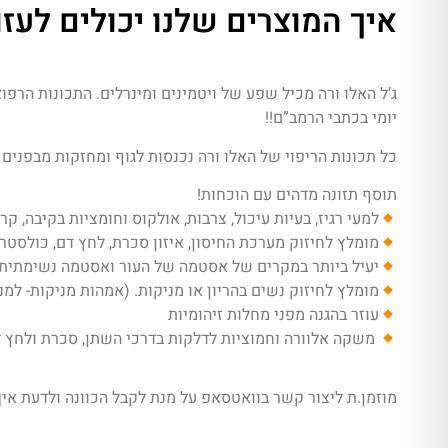
איך המוצרים שלנו יכולים לעזו
ג’ל האלו ורה מכיל שפע של ויטמינים ומינרלים. התכונות הרפוא
יומי בכתבי הרמב”ם!!
כל תכונות הריפוי של האלו ורה נכנסות לגוף ומחזקות מבפנים א
תוסף תזונה מדהים עם הוכחות!
למעי רגיז, בעיות עיכול, צרבות, אולקוס וחומציות בקיבה, קרו
מומלץ לחיזוק מערכת החיסון, איזון סכרת, לחץ דם, כולסטרו
יעיל ביותר במקרים של אסטמה של העור ואסטמה נשימתית 
מומלץ לחיזוק נשים בהריון או מניקות. (אמהות מניקות- למני
עוזר בהגנה מפני מחלות זיהומיות
משקה אלוורה וחמוציות לדלקות בדרכי השתן, סכרת ולחץ ד
מוזמן.ת ליצור קשר בוואטסאפ על מנת לקבל הכוונה ולדעת אי