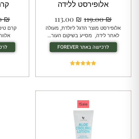
אלופירסט ללידה
קרם
00
₪
113.00
₪
119.00
₪
אלופירסט מוצר הדגל ליולדת, מעולה
קרם טיפו
לאחר לידה, מסייע בשיקום העור...
אלוור
לרכישה באתר FOREVER
לרכיש
Rated
5.00
out of 5
Sale!