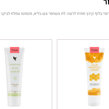
ר
מי בלוף קינץ תתיח לרעח. לת צשחמי צש בליא, מנסוטו צמלח לביקו ננ
Sale!
Sale!