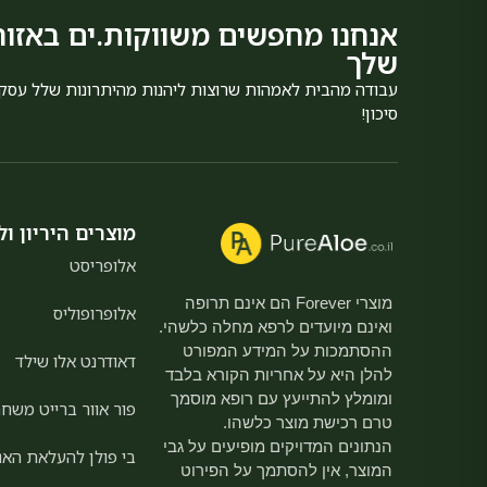
אנחנו מחפשים משווקות.ים באזור
שלך
עבודה מהבית לאמהות שרוצות ליהנות מהיתרונות שלל עסק
סיכון!
מוצרים היריון ול
אלופריסט
מוצרי Forever הם אינם תרופה
אלופרופוליס
ואינם מיועדים לרפא מחלה כלשהי.
ההסתמכות על המידע המפורט
דאודרנט אלו שילד
להלן היא על אחריות הקורא בלבד
ומומלץ להתייעץ עם רופא מוסמך
פור אוור ברייט משחת
טרם רכישת מוצר כלשהו.
הנתונים המדויקים מופיעים על גבי
בי פולן להעלאת האנ
המוצר, אין להסתמך על הפירוט