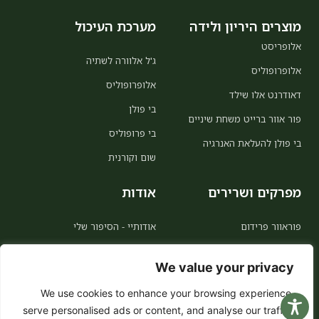
מוצרים היריון ולידה
מערכת העיכול
אלופריסט
ג'ל אלוורה לשתיה
אלופרופוליס
אלופרופוליס
דאודרנט אלו שילד
בי פולן
פור אוור ברייט משחת שיניים
בי פרופוליס
בי פולן להעלאת האנרגיה
שום וקורנית
מפרקים ושרירים
אודות
פוראוור פרידום
אודותיי - הסיפור שלי
MSM
אודות פוראוור
We value your privacy
אלו קולינג
הצטרפות כמשווקת
We use cookies to enhance your browsing experience,
ויטמין סי
לקוח מועדף 5% הנחה לכל החיים
serve personalised ads or content, and analyse our traffic.