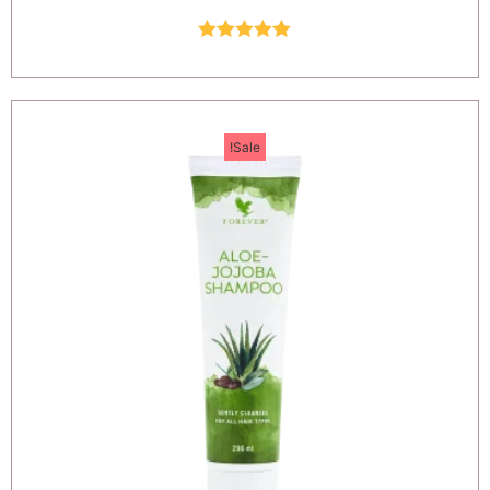
Rated
5.00
out of 5
Sale!