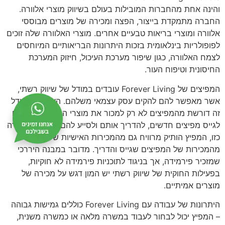
והינה אחת מהחברות המובילות בעולם בשיווק מוצרי אלוורה.
החברה מתמקדת בייצור, הפצה ומכירה של מוצרים מבוססי
אלוורה ומוצרי בריאות טבעיים אחרים. מוצרי האלוורה שלה זוכים
לפופולריות בינלאומית בזכות היתרונות הבריאותיים המיוחסים
לצמח האלוורה, כגון שיפור מערכת העיכול, חיזוק המערכת
החיסונית וטיפוח העור.
המפיצים של Forever Living עובדים במודל של שיווק רשתי,
אשר מאפשר להם להקים עסק עצמאי משלהם. העבודה במודל
זה דורשת מהמפיצים לא רק למכור את מוצרי החברה, אלא גם
לגייס מפיצים חדשים, להדריך אותם ולסייע להם להצליח. בצורה
כזו, המפיץ הותיק מרוויח גם מהמכירות האישיות שלו וגם
מהמכירות של המפיצים שגייס והדריך. מדובר במבנה היררכי
שמזכיר פירמידה, אך בניגוד לתוכניות פירמידה לא חוקיות,
בפעילות החוקית של שיווק רשתי יש המון דגש על מכירה של
מוצרים אמיתיים.
היתרונות של עבודה עם Forever Living כוללים גמישות גבוהה
– המפיץ יכול לבחור לעבוד במשרה מלאה או כמשרה משנית,