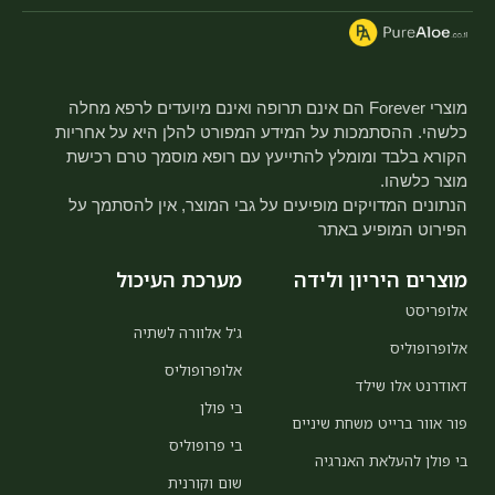
מוצרי Forever הם אינם תרופה ואינם מיועדים לרפא מחלה
כלשהי. ההסתמכות על המידע המפורט להלן היא על אחריות
הקורא בלבד ומומלץ להתייעץ עם רופא מוסמך טרם רכישת
מוצר כלשהו.
הנתונים המדויקים מופיעים על גבי המוצר, אין להסתמך על
הפירוט המופיע באתר
מוצרים היריון ולידה
מערכת העיכול
אלופריסט
ג'ל אלוורה לשתיה
אלופרופוליס
אלופרופוליס
דאודרנט אלו שילד
בי פולן
פור אוור ברייט משחת שיניים
בי פרופוליס
בי פולן להעלאת האנרגיה
שום וקורנית