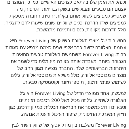
ולנהל את הזמן שלו בהתאם לצרכים האישיים. כמו כן, המוצרים
עצמם הם טבעיים ומבוקשים בשוק הבריאות והטיפוח, מה
שמסייע למפיצים לשווק אותם בקלות יחסית. החברה מספקת
למפיצים שלה הדרכה וכלים שיווקיים שונים שיעזרו להם להצליח,
כולל הדרכות מקוונות, כנסים ותמיכה מתמשכת.
החשיבות של מוצרי האלוורה בשיווק של Forever Living היא
עצומה. האלוורה ידועה כבר אלפי שנים כצמח מרפא עם סגולות
רבות. Forever Living משתמשת באלוורה טבעית מהאיכות
הגבוהה ביותר ומעבדת אותה בצורה מינימלית כדי לשמר את
היתרונות הבריאותיים שלה. החברה מציעה מגוון רחב של
מוצרים מבוססי אלוורה, כולל משקאות מבוססי אלוורה, ג’לים
לשימוש פנימי וחיצוני, תוספי תזונה וקוסמטיקה טבעית.
למעשה, אחד ממוצרי הדגל של Forever Living הוא ג’ל
האלוורה לשתייה. ג’ל זה מכיל מעל 200 רכיבים תזונתיים
וטבעיים וידוע כמשפר את הבריאות הכללית במגוון דרכים, כגון
חיזוק המערכת החיסונית, שיפור העיכול והענקת אנרגיה.
Forever Living משלבת בין מודל עסקי של שיווק רשתי לבין